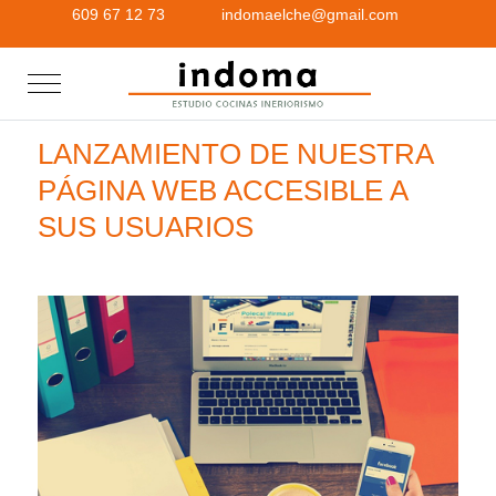
609 67 12 73
indomaelche@gmail.com
Mobile Menu Toggle
LANZAMIENTO DE NUESTRA
PÁGINA WEB ACCESIBLE A
SUS USUARIOS